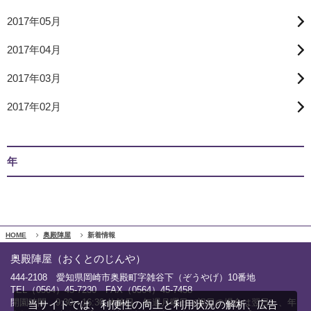
2017年05月
2017年04月
2017年03月
2017年02月
年
HOME
奥殿陣屋
新着情報
奥殿陣屋（おくとのじんや）
444-2108 愛知県岡崎市奥殿町字雑谷下（ぞうやげ）10番地
TEL（0564）45-7230 FAX（0564）45-7458
開園時間 9:30～16:30 休館日 毎週月曜日（祝日の場合は翌日）、年
当サイトでは、利便性の向上と利用状況の解析、広告