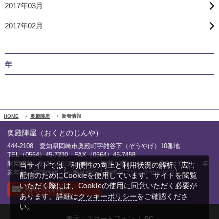
2017年03月
2017年02月
年
HOME
奥殿陣屋
新着情報
奥殿陣屋（おくとのじんや）
444-2108 愛知県岡崎市奥殿町字雑谷下（ぞうやげ）10番地
TEL（0564）45-7230 FAX（0564）45-7458
開園時間 9:30～16:30 休館日 毎週月曜日（祝日の場合は翌日）、年
当サイトでは、利便性の向上と利用状況の解析、広告
末年始、臨時休館 【一般社団法人岡崎パブリックサービス】
配信のためにCookieを使用しています。サイトを閲覧
いただく際には、Cookieの使用に同意いただく必要が
お問い合わせ
クッキーポリシー
あります。詳細は
をご確認くださ
い。
表示：スマートフォン |
PC