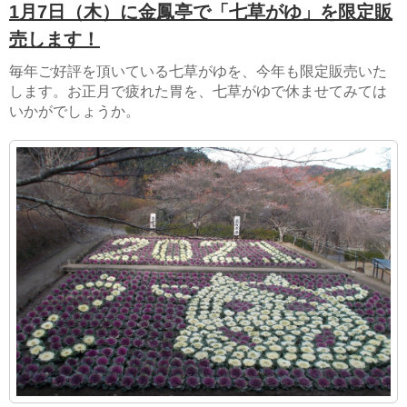
1月7日（木）に金鳳亭で「七草がゆ」を限定販
売します！
毎年ご好評を頂いている七草がゆを、今年も限定販売いた
します。お正月で疲れた胃を、七草がゆで休ませてみては
いかがでしょうか。