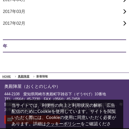
2017年03月
2017年02月
年
HOME
奥殿陣屋
新着情報
奥殿陣屋（おくとのじんや）
444-2108 愛知県岡崎市奥殿町字雑谷下（ぞうやげ）10番地
TEL（0564）45-7230 FAX（0564）45-7458
開園時間 9:30～16:30 休館日 毎週月曜日（祝日の場合は翌日）、年
当サイトでは、利便性の向上と利用状況の解析、広告
末年始、臨時休館 【一般社団法人岡崎パブリックサービス】
配信のためにCookieを使用しています。サイトを閲覧
いただく際には、Cookieの使用に同意いただく必要が
お問い合わせ
クッキーポリシー
あります。詳細は
をご確認くださ