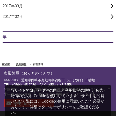
2017年03月
2017年02月
年
HOME
奥殿陣屋
新着情報
奥殿陣屋（おくとのじんや）
444-2108 愛知県岡崎市奥殿町字雑谷下（ぞうやげ）10番地
TEL（0564）45-7230 FAX（0564）45-7458
開園時間 9:30～16:30 休館日 毎週月曜日（祝日の場合は翌日）、年
当サイトでは、利便性の向上と利用状況の解析、広告
末年始、臨時休館 【一般社団法人岡崎パブリックサービス】
配信のためにCookieを使用しています。サイトを閲覧
いただく際には、Cookieの使用に同意いただく必要が
お問い合わせ
クッキーポリシー
あります。詳細は
をご確認くださ
い。