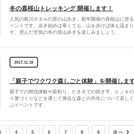
冬の喜桜山トレッキング 開催します！
人気の鳥川ホタルの里の山歩き。新年開催の喜桜山に登る
ベントです。歩き始めは寒くても、山を歩けば体も温まり
す。澄んだ空気の冬の里山歩きを楽しみましょう。
2017.11.18
「親子でワクワク森しごと体験」を開催しま
親子での間伐体験や薪割り、たき火での焼き芋、ヒノキの
イ箸づくりなどを通じて身近な森との共生について楽しく
ぶイベントです。
3
4
5
6
7
8
9
次へ