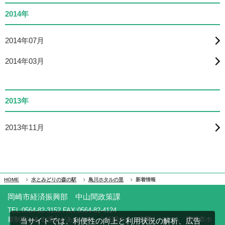
2014年
2014年07月
2014年03月
2013年
2013年11月
HOME
水とみどりの森の駅
鳥川ホタルの里
新着情報
岡崎市経済振興部 中山間政策課
TEL:0564-82-3152 FAX:0564-82-4124
規制等がある場合があります。ご確認の上ご来園ください。 岡崎市ホ
当サイトでは、利便性の向上と利用状況の解析、広告