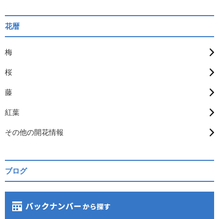
花暦
梅
桜
藤
紅葉
その他の開花情報
ブログ