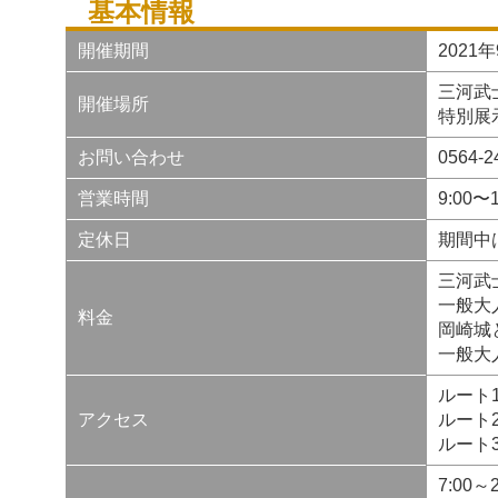
基本情報
開催期間
2021
三河武
開催場所
特別展
お問い合わせ
0564
営業時間
9:00〜
定休日
期間中
三河武
一般大人
料金
岡崎城
一般大人
ルート
アクセス
ルート
ルート
7:00～