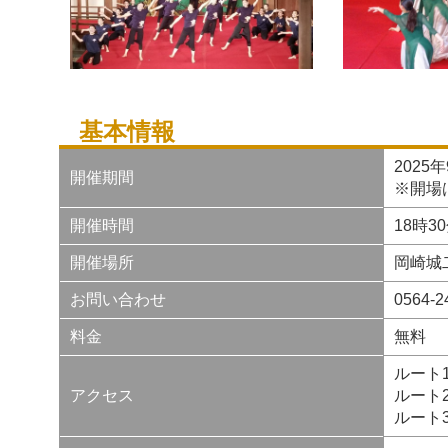
基本情報
2025
開催期間
※開場
開催時間
18時3
開催場所
岡崎城
お問い合わせ
0564
料金
無料
ルート
アクセス
ルート
ルート