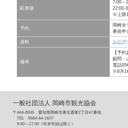
7:00～
駐車場
22:00
※上限
岡崎女子
予約
事前申
資料
お江戸
【予約
顧問：
備考
電話056
※8月
一般社団法人 岡崎市観光協会
〒444-0045 愛知県岡崎市康生通東2丁目47番地
TEL 0564-64-1637
9:00～17:00（年末年始は除く）