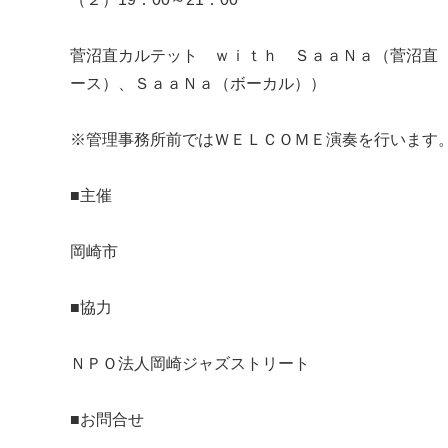
菅沼直カルテット ｗｉｔｈ ＳａａＮａ（菅沼直
ース）、ＳａａＮａ（ボーカル））
※管理事務所前ではＷＥＬＣＯＭＥ演奏を行います
■主催
岡崎市
■協力
ＮＰＯ法人岡崎ジャズストリート
■お問合せ