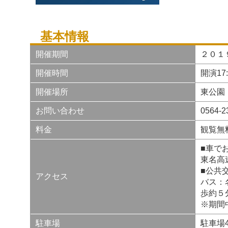
基本情報
開催期間
２０１
開催時間
開演17:
開催場所
東公園
お問い合わせ
0564
料金
観覧無
■車で
東名高
■公共
アクセス
バス：
歩約５
※期間
駐車場
駐車場4