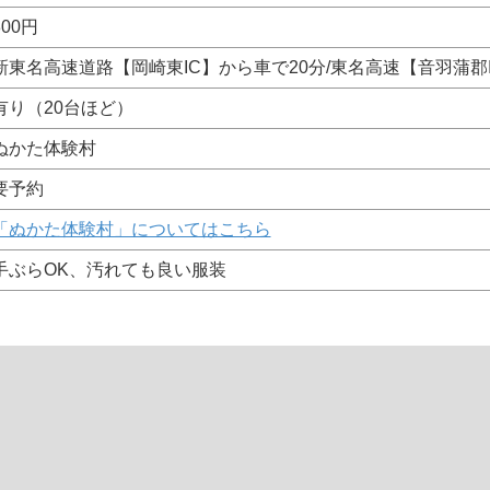
800円
新東名高速道路【岡崎東IC】から車で20分/東名高速【音羽蒲郡I
有り（20台ほど）
ぬかた体験村
要予約
「ぬかた体験村」についてはこちら
手ぶらOK、汚れても良い服装