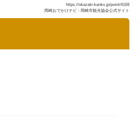
https://okazaki-kanko.jp/point/4169
岡崎おでかけナビ - 岡崎市観光協会公式サイト