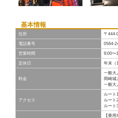
基本情報
住所
〒444
電話番号
0564
営業時間
9:00〜
定休日
年末（1
一般大人
料金
岡崎城
一般大人
ルート
アクセス
ルート
ルート
【乗用