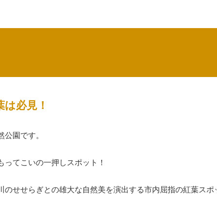
葉は必見！
然公園です。
もってこいの一押しスポット！
川のせせらぎとの雄大な自然美を演出する市内屈指の紅葉スポ