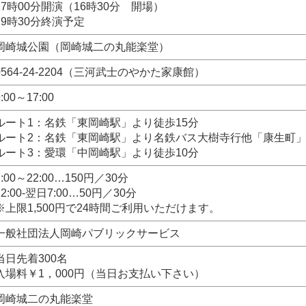
17時00分開演（16時30分 開場）
19時30分終演予定
岡崎城公園（岡崎城二の丸能楽堂）
0564-24-2204（三河武士のやかた家康館）
9:00～17:00
ルート1：名鉄「東岡崎駅」より徒歩15分
ルート2：名鉄「東岡崎駅」より名鉄バス大樹寺行他「康生町」
ルート3：愛環「中岡崎駅」より徒歩10分
7:00～22:00…150円／30分
22:00-翌日7:00…50円／30分
※上限1,500円で24時間ご利用いただけます。
一般社団法人岡崎パブリックサービス
当日先着300名
入場料￥1，000円（当日お支払い下さい）
岡崎城二の丸能楽堂