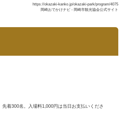
https://okazaki-kanko.jp/okazaki-park/program/4075
岡崎おでかけナビ - 岡崎市観光協会公式サイト
、先着300名。入場料1,000円は当日お支払いくださ