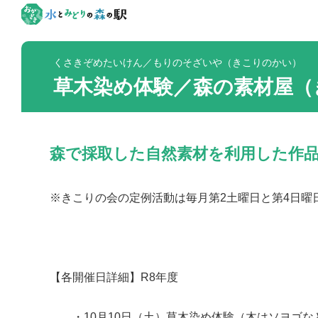
くさきぞめたいけん／もりのそざいや（きこりのかい）
草木染め体験／森の素材屋
森で採取した自然素材を利用した作
※きこりの会の定例活動は毎月第2土曜日と第4日曜
【各開催日詳細】R8年度
・10月10日（土）草木染め体験（木はソヨゴな