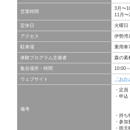
3月〜10
営業時間
11月〜2
定休日
火曜日
アクセス
伊勢湾
駐車場
乗用車
体験プログラム主催者
森の素
集合場所・時間
10:
ウェブサイト
「おか
・定員
・申込
・実
備考
・キ
・持ち
・参加
・雨天