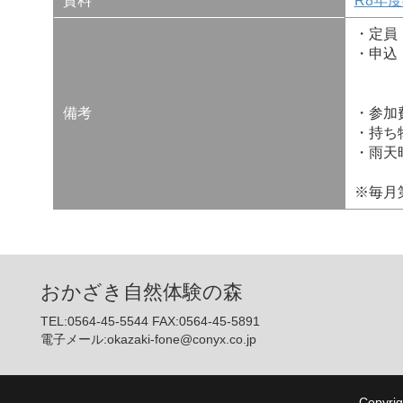
資料
R8年
・定員
・申込
・実
・キ
備考
・参加
・持ち
・雨天
※毎月
おかざき自然体験の森
TEL:0564-45-5544 FAX:0564-45-5891
電子メール:okazaki-fone@conyx.co.jp
Copyrig