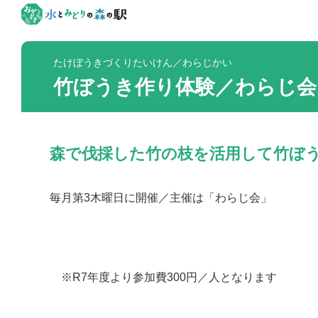
たけぼうきづくりたいけん／わらじかい
竹ぼうき作り体験／わらじ会
森で伐採した竹の枝を活用して竹ぼ
毎月第3木曜日に開催／主催は「わらじ会」
※R7年度より参加費300円／人となります