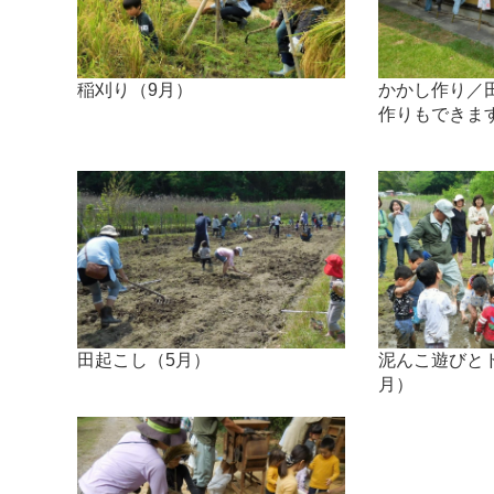
かかし作り／
稲刈り（9月）
作りもできま
泥んこ遊びと
田起こし（5月）
月）