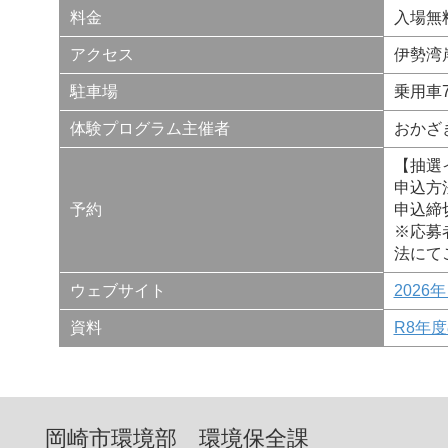
料金
入場無
アクセス
伊勢湾
駐車場
乗用車
体験プログラム主催者
おかざ
【抽選
申込方
予約
申込締
※応募
法にて
ウェブサイト
202
資料
R8年
岡崎市環境部 環境保全課