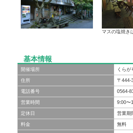
マスの塩焼き
基本情報
開催場所
くらが
住所
〒444
電話番号
0564
営業時間
9:00〜1
定休日
営業期
料金
無料