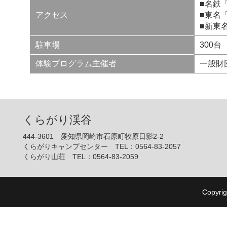
■名鉄
アクセス
■東名
■新東
駐車場
300台
体験プログラム主催者
一般財
くらがり渓谷
444‐3601 愛知県岡崎市石原町牧原日影2‐2
くらがりキャンプセンター TEL：0564-83-2057
くらがり山荘 TEL：0564-83-2059
Copyrig