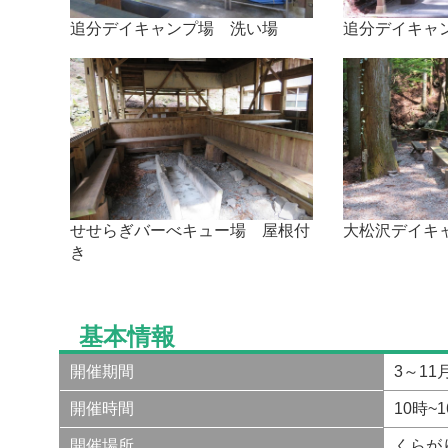
追分デイキャンプ場 洗い場
追分デイキャ
せせらぎバーべキュー場 屋根付
大松沢デイキ
き
基本情報
開催期間
3～11
開催時間
10時~
開催場所
くらが