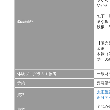
やかん
包丁 1
商品/価格
まな板 
鉄板 3
【販売
金網 
木炭（2
薪 35
体験プログラム主催者
一般財
予約
要電話
大雨警
資料
追分デ
全41
備考