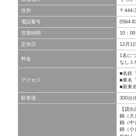
住所
〒444
電話番号
0564
営業時間
10：0
定休日
12月
1名に
料金
なし１
■名鉄
アクセス
■東名
■新東
駐車場
300台
【貸出
鍋（大
鍋（中
鍋（小
やかん