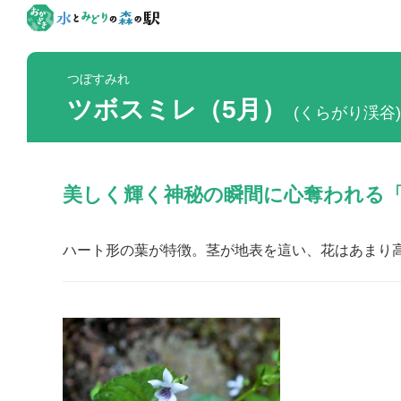
つぼすみれ
ツボスミレ（5月）
(くらがり渓谷)
美しく輝く神秘の瞬間に心奪われる
ハート形の葉が特徴。茎が地表を這い、花はあまり