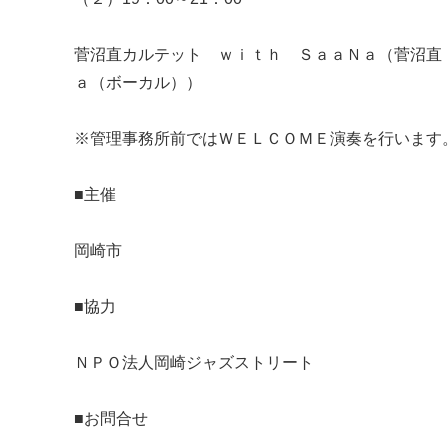
菅沼直カルテット ｗｉｔｈ ＳａａＮａ（菅沼直
ａ（ボーカル））
※管理事務所前ではＷＥＬＣＯＭＥ演奏を行います
■主催
岡崎市
■協力
ＮＰＯ法人岡崎ジャズストリート
■お問合せ