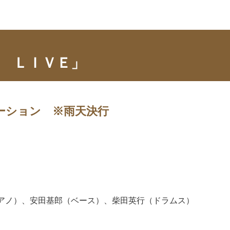
 ＬＩＶＥ」
ーション ※雨天決行
アノ）、安田基郎（ベース）、柴田英行（ドラムス）