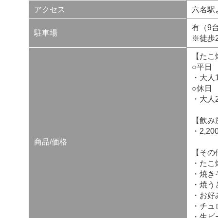
アクセス
六名駅
有（9
駐車場
※徒歩
【たこ
○平日
・大人1
○休日
・大人2
【飲み
・2,20
商品/価格
【その
・たこ焼
・焼きそ
・焼うど
・お好み
・チュロ
・生ビ