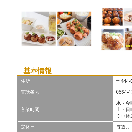
基本情報
住所
〒444
電話番号
0564-4
水～金
営業時間
土・日
※中休
定休日
毎週月