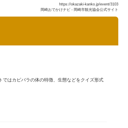
https://okazaki-kanko.jp/event/3103
岡崎おでかけナビ - 岡崎市観光協会公式サイト
)
トではカピバラの体の特徴、生態などをクイズ形式