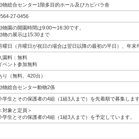
動物総合センター1階多目的ホール及びカピバラ舎
564-27-0456
動物園の開園時間は9:00〜16:30です。
動物の展示は15:30まで
月曜日（月曜日が祝日の場合は翌日以降の最初の平日）、年末年始
入園料：無料
イベント参加無料
あり（無料。420台）
動物総合センター動物2係
小学生とその保護者の4組（1組3人まで）を先着順で募集しま
＜対象と定員＞
小学生とその保護者の4組（1組3人まで）を予定しています。