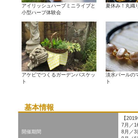
アイリッシュハープミニライブと
夏休み！丸織
小型ハープ体験会
アケビでつくるガーデンバスケッ
淡水パールの
ト
ト
基本情報
【201
7月／
開催期間
8月／