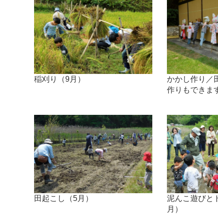
かかし作り／
稲刈り（9月）
作りもできま
泥んこ遊びと
田起こし（5月）
月）