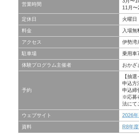
3月〜10
営業時間
11月〜2
定休日
火曜日
料金
入場無
アクセス
伊勢湾
駐車場
乗用車
体験プログラム主催者
おかざ
【抽選
申込方
予約
申込締
※応募
法にて
ウェブサイト
202
資料
R8年