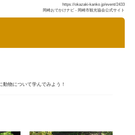
https://okazaki-kanko.jp/event/2433
岡崎おでかけナビ - 岡崎市観光協会公式サイト
。
に動物について学んでみよう！