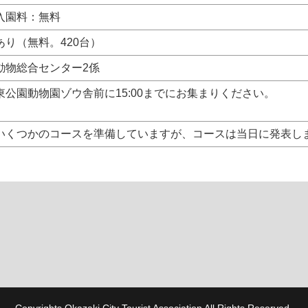
入園料：無料
あり（無料。420台）
動物総合センター2係
東公園動物園ゾウ舎前に15:00までにお集まりください。
いくつかのコースを準備していますが、コースは当日に発表しま
Copyrights Okazaki City Tourist Association All Rights Reserved.