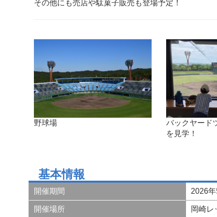
その他にも売店や駄菓子販売も登場予定！
野球場
バックヤード
を見学！
基本情報
開催期間
2026
開催場所
岡崎レ