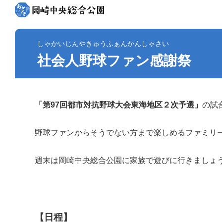
しゃかいじんやきゅうふぁんかんしゃさい
社会人野球ファン感謝祭
「第97回都市対抗野球大会東海地区２次予選」
の試
野球ファンからそうでない方まで楽しめるファミリ
週末は岡崎中央総合公園に家族で遊びに行きましょ
【日程】