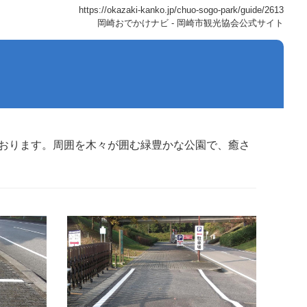
https://okazaki-kanko.jp/chuo-sogo-park/guide/2613
岡崎おでかけナビ - 岡崎市観光協会公式サイト
ております。周囲を木々が囲む緑豊かな公園で、癒さ