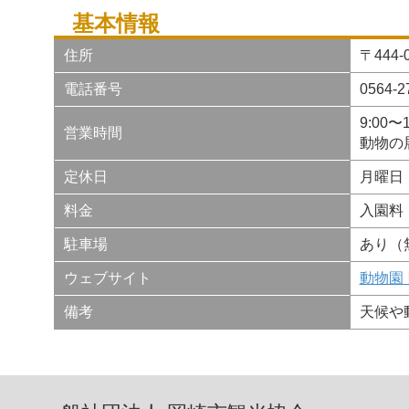
基本情報
住所
〒444
電話番号
0564-2
9:00〜1
営業時間
動物の展
定休日
月曜日
料金
入園料
駐車場
あり（
ウェブサイト
動物園
備考
天候や